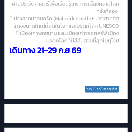
ค่ายประวัติศาสตร์เพื่อเรียนรู้เหตุการณ์สงครามโลก
ครั้งที่สอง
 ปราสาทมาลบอร์ก (Malbork Castle): ปราสาทอิฐ
แดงขนาดใหญ่ที่สุดในโลกและมรดกโลก UNESCO
 เมืองเก่าพอซนาน และ เมืองเก่าวรอตสรัฟ เมือง
มรดกโลกที่มีสีสันสวยที่สุดในยุโรป
เดินทาง 21-29 ก.ย 69
ดาวน์โหลดโปรแกรมทัวร์