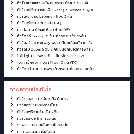
ทัวร์รัสเซียแสงเหนือ บินการบินไทย 7 วัน 5 คืน
ทัวร์จอร์เจีย อาร์เมเนีย Georgia-Armenia (QR)
ทัวร์เลบานอน Lebanon 8 วัน 5 คืน
ทัวร์จอร์เจีย 8 วัน 5 คืน (GF)
ทัวร์โอมาน Oman 6 วัน 4 คืน (WY)
ทัวร์ตุรกี Turkey 10 วัน เที่ยวครบจุใจ สุดคุ้ม
ทัวร์นอร์เวย์ Norway พระอาทิตย์เที่ยงคืน 10 วัน
ทัวร์ดูไบ Dubai 5 วัน 3 คืน ขึ้นตึกเบอร์คาลิฟา FZ
โอโห้ ดูไบ Dubai 5 วัน 3 คืน พัก 5 ดาว (FZ)
โฮล่า เม็กซิโก+คิวบา 14 วัน 10 คืน (TK)
ทัวร์ตุรกี 9 วัน Turkey เข้าทรอย เที่ยวครบ สุดคุ้ม
ภาพความประทับใจ
ทัวร์ราชสถาน 7 วัน 5 คืน บินตรง
ปากีสถาน บินตรงการไทย
ทัวร์แอฟริกาใต้ 8 วัน 5 คืน
ทัวร์จอร์เจีย & อาร์เมเนีย
ภาพความประทับใจทริปโมรอคโค
กรีซ แสนสวย ทริปในฝัน