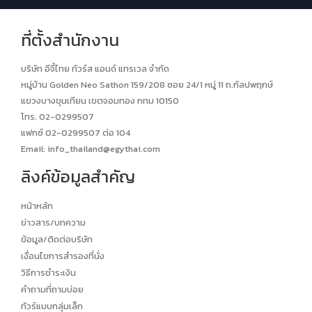
ที่ตั้งสำนักงาน
บริษัท อีจี้ไทย ทัวร์ส แอนด์ แทรเวล จำกัด
หมู่บ้าน Golden Neo Sathon 159/208 ซอย 24/1 หมู่ 11 ถ.กัลปพฤกษ์
แขวงบางขุนเทียน เขตจอมทอง กทม 10150
โทร. 02-0299507
แฟกซ์ 02-0299507 ต่อ 104
Email:
info_thailand@egythai.com
ลิงค์ข้อมูลสำคัญ
หน้าหลัก
ข่าวสาร/บทความ
ข้อมูล/ติดต่อบริษัท
เงื่อนไขการสำรองที่นั่ง
วิธีการชำระเงิน
คำถามที่ถามบ่อย
ทัวร์แบบกลุ่มเล็ก