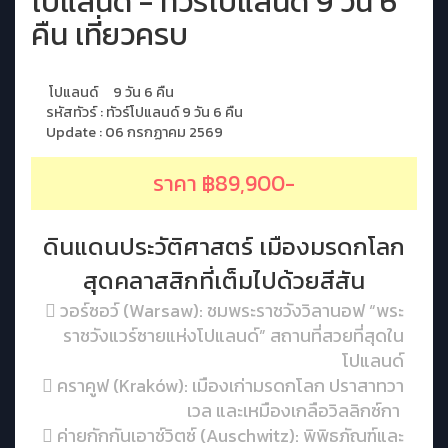
โปแลนด์ - ทัวร์โปแลนด์ 9 วัน 6
คืน เที่ยวครบ
โปแลนด์
9 วัน 6 คืน
รหัสทัวร์ : ทัวร์โปแลนด์ 9 วัน 6 คืน
Update : 06 กรกฏาคม 2569
ราคา ฿89,900-
ดินแดนประวัติศาสตร์ เมืองมรดกโลก
สุดคลาสสิกที่เต็มไปด้วยสีสัน
 วอร์ซอว์ (Warsaw): ชมพระราชวังวิลานอฟ “พระ
ราชวังแวร์ซายแห่งโปแลนด์” สถานที่สวยที่สุดใน
โปแลนด์
 คราคูฟ (Kraków): เมืองเก่ามรดกโลก ปราสาทวา
เวล และเหมืองเกลือวิลลิกซ์กา
 ค่ายกักกันเอาช์วิตซ์ (Auschwitz): พิพิธภัณฑ์และ